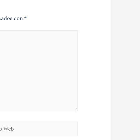
cados con
*