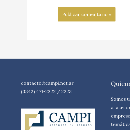
Quien
contacto@campi.net.ar
(0342) 471-2222 / 2223
Somos u
al aseso
empresas
temátic